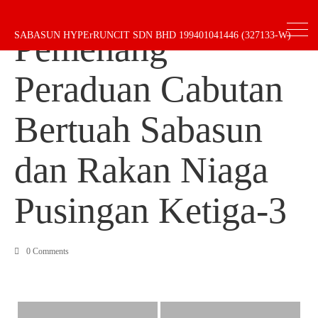
Pemenang
SABASUN HYPErRUNCIT SDN BHD 199401041446 (327133-W)
Peraduan Cabutan
Bertuah Sabasun
dan Rakan Niaga
Pusingan Ketiga-3
0 Comments