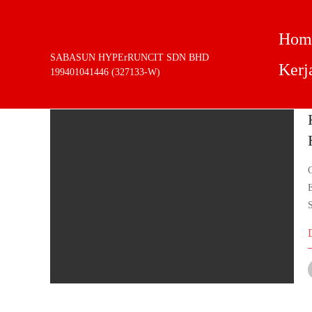
Hom
SABASUN HYPErRUNCIT SDN BHD
Tag:
israel
Kerj
199401041446 (327133-W)