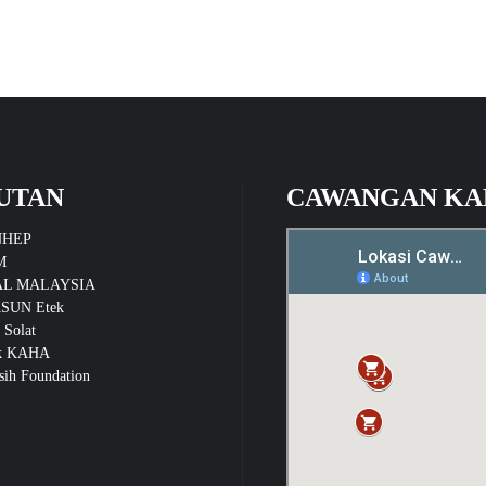
UTAN
CAWANGAN KA
NHEP
M
L MALAYSIA
SUN Etek
 Solat
k KAHA
ih Foundation