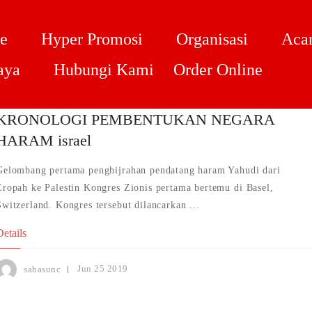
e
Hyper Promosi
Organisasi
Acar
aya
Hubungi Kami
Order Online
KRONOLOGI PEMBENTUKAN NEGARA
HARAM israel
Gelombang pertama penghijrahan pendatang haram Yahudi dari
Eropah ke Palestin Kongres Zionis pertama bertemu di Basel,
Switzerland. Kongres tersebut dilancarkan ...
Details
Jun
25
2019
sabasunc