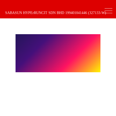
SABASUN HYPErRUNCIT SDN BHD 199401041446 (327133-W)
PROMOSI
BAKAL
BERAKHIR!