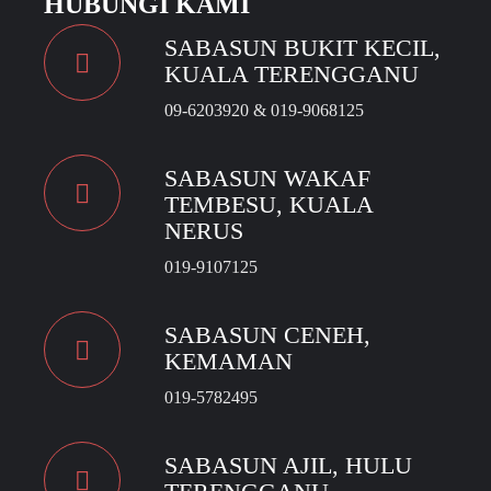
HUBUNGI KAMI
SABASUN BUKIT KECIL,
KUALA TERENGGANU
09-6203920 & 019-9068125
SABASUN WAKAF
TEMBESU, KUALA
NERUS
019-9107125
SABASUN CENEH,
KEMAMAN
019-5782495
SABASUN AJIL, HULU