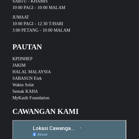
SABTU - KHAMIS
10:00 PAGI - 10:00 MALAM
JUMAAT
10:00 PAGI - 12:30 T/HARI
3:00 PETANG - 10:00 MALAM
PAUTAN
KPDNHEP
JAKIM
HALAL MALAYSIA
SABASUN Etek
Waktu Solat
Semak KAHA
MyKasih Foundation
CAWANGAN KAMI