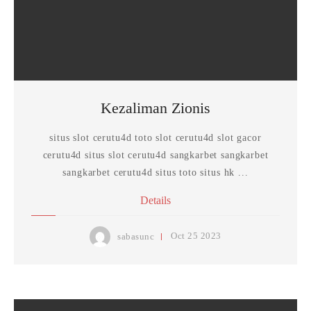
Kezaliman Zionis
situs slot cerutu4d toto slot cerutu4d slot gacor
cerutu4d situs slot cerutu4d sangkarbet sangkarbet
sangkarbet cerutu4d situs toto situs hk ...
Details
Oct
25
2023
sabasunc