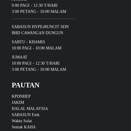
9:00 PAGI - 12:30 T/HARI
3:00 PETANG - 10:00 MALAM
.......................................................
SABASUN HYPErRUNCIT SDN
BHD CAWANGAN DUNGUN
SABTU - KHAMIS
10:00 PAGI - 10:00 MALAM
JUMAAT
10:00 PAGI - 12:30 T/HARI
3:00 PETANG - 10:00 MALAM
PAUTAN
KPDNHEP
JAKIM
HALAL MALAYSIA
SABASUN Etek
Waktu Solat
Semak KAHA