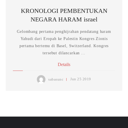
KRONOLOGI PEMBENTUKAN
NEGARA HARAM israel
Gelombang pertama penghijrahan pendatang haram
Yahudi dari Eropah ke Palestin Kongres Zionis
pertama bertemu di Basel, Switzerland. Kongres
tersebut dilancarkan ...
Details
Jun
25
2019
sabasunc