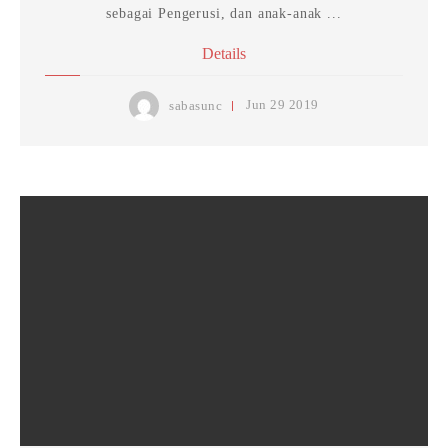
sebagai Pengerusi, dan anak-anak ...
Details
Jun
29
2019
sabasunc