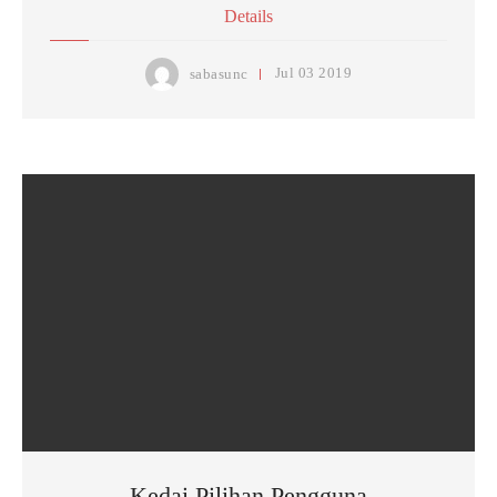
Details
Jul
03
2019
sabasunc
Kedai Pilihan Pengguna