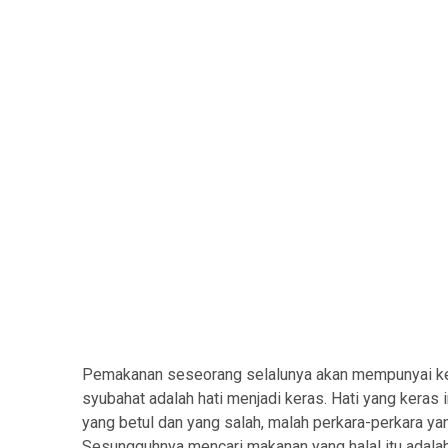
Pemakanan seseorang selalunya akan mempunyai kes
syubahat adalah hati menjadi keras. Hati yang keras
yang betul dan yang salah, malah perkara-perkara ya
Sesungguhnya mencari makanan yang halal itu adala