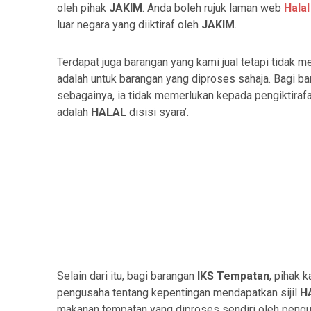
oleh pihak
JAKIM
. Anda boleh rujuk laman web
Hala
luar negara yang diiktiraf oleh
JAKIM
.
Terdapat juga barangan yang kami jual tetapi tidak
adalah untuk barangan yang diproses sahaja. Bagi bar
sebagainya, ia tidak memerlukan kepada pengiktiraf
adalah
HALAL
disisi syara’.
Selain dari itu, bagi barangan
IKS Tempatan
, pihak
pengusaha tentang kepentingan mendapatkan sijil
H
makanan tempatan yang diproses sendiri oleh pengus