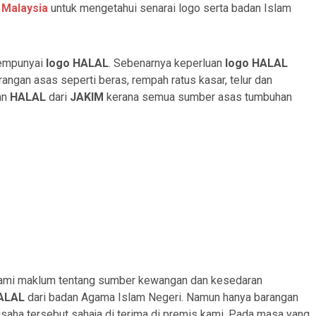
l Malaysia
untuk mengetahui senarai logo serta badan Islam
 mempunyai
logo HALAL
. Sebenarnya keperluan
logo HALAL
angan asas seperti beras, rempah ratus kasar, telur dan
an
HALAL
dari
JAKIM
kerana semua sumber asas tumbuhan
 kami maklum tentang sumber kewangan dan kesedaran
ALAL
dari badan Agama Islam Negeri. Namun hanya barangan
aha tersebut sahaja di terima di premis kami. Pada masa yang