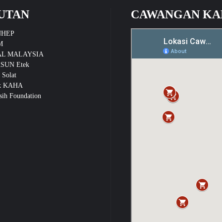
UTAN
CAWANGAN KA
NHEP
M
L MALAYSIA
SUN Etek
 Solat
k KAHA
ih Foundation