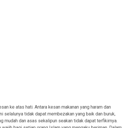
an ke atas hati. Antara kesan makanan yang haram dan
 ini selalunya tidak dapat membezakan yang baik dan buruk,
ng mudah dan asas sekalipun seakan tidak dapat terfikirnya.
h wajib bagi setiap orang Islam yang mengaku beriman. Dalam