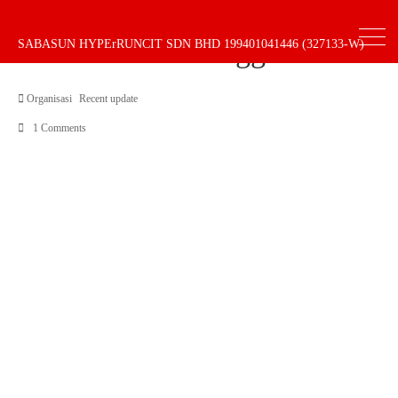
Kedai Pilihan Pengguna
SABASUN HYPErRUNCIT SDN BHD 199401041446 (327133-W)
Organisasi
Recent update
1 Comments