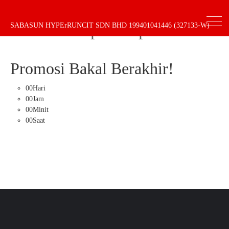
Promosi Super Duper
SABASUN HYPErRUNCIT SDN BHD 199401041446 (327133-W)
Promosi Bakal Berakhir!
00Hari
00Jam
00Minit
00Saat