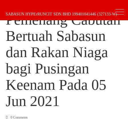
Pemenang Cabutan
SABASUN HYPErRUNCIT SDN BHD 199401041446 (327133-W)
Bertuah Sabasun
dan Rakan Niaga
bagi Pusingan
Keenam Pada 05
Jun 2021
0 Comments