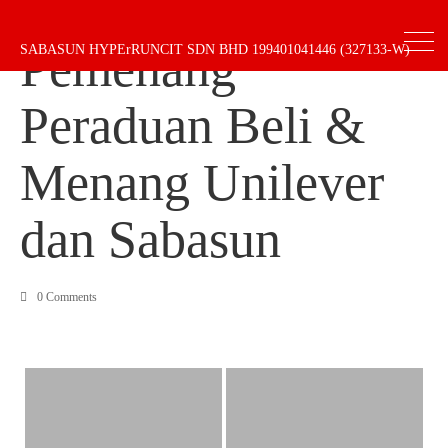
Pemenang
SABASUN HYPErRUNCIT SDN BHD 199401041446 (327133-W)
Peraduan Beli &
Menang Unilever
dan Sabasun
0 Comments