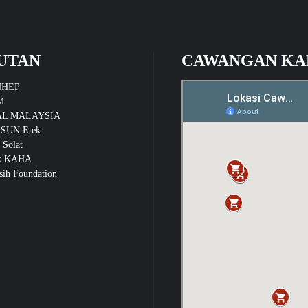
UTAN
CAWANGAN KA
NHEP
M
L MALAYSIA
SUN Etek
 Solat
k KAHA
ih Foundation